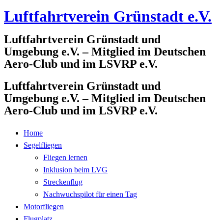
Luftfahrtverein Grünstadt e.V.
Zum
Inhalt
Luftfahrtverein Grünstadt und
springen
Umgebung e.V. – Mitglied im Deutschen
Aero-Club und im LSVRP e.V.
Luftfahrtverein Grünstadt und
Umgebung e.V. – Mitglied im Deutschen
Aero-Club und im LSVRP e.V.
Home
Segelfliegen
Fliegen lernen
Inklusion beim LVG
Streckenflug
Nachwuchspilot für einen Tag
Motorfliegen
Flugplatz