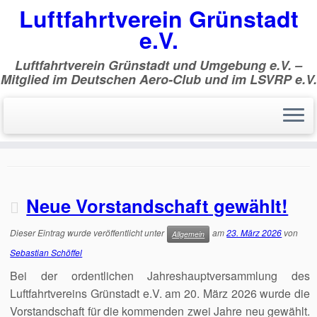
Luftfahrtverein Grünstadt
e.V.
Luftfahrtverein Grünstadt und Umgebung e.V. –
Mitglied im Deutschen Aero-Club und im LSVRP e.V.
Zum
Inhalt
Start
»
Sebastian Schöffel
springen
Sebastian Schöffel
Neue Vorstandschaft gewählt!
Dieser Eintrag wurde veröffentlicht unter
am
23. März 2026
von
Allgemein
Sebastian Schöffel
Bei der ordentlichen Jahreshauptversammlung des
Luftfahrtvereins Grünstadt e.V. am 20. März 2026 wurde die
Vorstandschaft für die kommenden zwei Jahre neu gewählt.