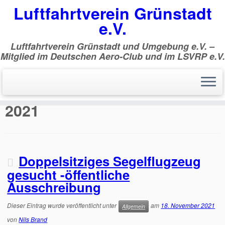
Luftfahrtverein Grünstadt
e.V.
Luftfahrtverein Grünstadt und Umgebung e.V. –
Mitglied im Deutschen Aero-Club und im LSVRP e.V.
Zum
Inhalt
Start
»
2021
»
November
»
18.
springen
Tagesarchiv:
18. November
2021
Doppelsitziges Segelflugzeug
gesucht -öffentliche
Ausschreibung
Dieser Eintrag wurde veröffentlicht unter
am
18. November 2021
Allgemein
von
Nils Brand