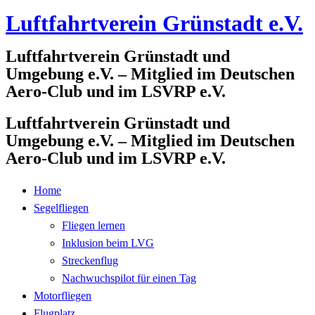
Luftfahrtverein Grünstadt e.V.
Zum
Inhalt
Luftfahrtverein Grünstadt und
springen
Umgebung e.V. – Mitglied im Deutschen
Aero-Club und im LSVRP e.V.
Luftfahrtverein Grünstadt und
Umgebung e.V. – Mitglied im Deutschen
Aero-Club und im LSVRP e.V.
Home
Segelfliegen
Fliegen lernen
Inklusion beim LVG
Streckenflug
Nachwuchspilot für einen Tag
Motorfliegen
Flugplatz