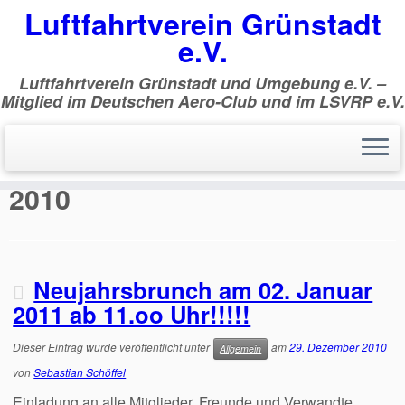
Luftfahrtverein Grünstadt
e.V.
Luftfahrtverein Grünstadt und Umgebung e.V. –
Mitglied im Deutschen Aero-Club und im LSVRP e.V.
Zum
Inhalt
Start
»
2010
»
Dezember
springen
Monatsarchiv:
Dezember
2010
Neujahrsbrunch am 02. Januar
2011 ab 11.oo Uhr!!!!!
Dieser Eintrag wurde veröffentlicht unter
am
29. Dezember 2010
Allgemein
von
Sebastian Schöffel
Einladung an alle Mitglieder, Freunde und Verwandte