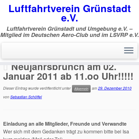
Luftfahrtverein Grünstadt
e.V.
Luftfahrtverein Grünstadt und Umgebung e.V. –
Mitglied im Deutschen Aero-Club und im LSVRP e.V.
Zum
Inhalt
Start
»
Allgemein
»
Neujahrsbrunch am 02. Januar 2011 ab
springen
11.oo Uhr!!!!!
Neujahrsbrunch am 02.
Januar 2011 ab 11.oo Uhr!!!!!
Dieser Eintrag wurde veröffentlicht unter
am
29. Dezember 2010
Allgemein
von
Sebastian Schöffel
Einladung an alle Mitglieder, Freunde und Verwandte
Wer sich mit dem Gedanken trägt zu kommen bitte bei Isa