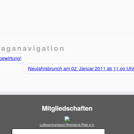
ragsnavigation
bewirtung!
Neujahrsbrunch am 02. Januar 2011 ab 11.oo Uhr!
Mitgliedschaften
Luftsportverband Rheinland-Pfalz e.V.
Suchen