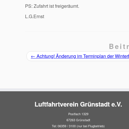
PS: Zufahrt ist freigeräumt.
L.G.Ernst
Beit
←
Achtung! Änderung im Terminplan der Winter
Luftfahrtverein Grünstadt e.V.
Postfach 1329
67263 Grünstadt
Tel: 06359 / 3100 (nur bei Flugbetrieb)