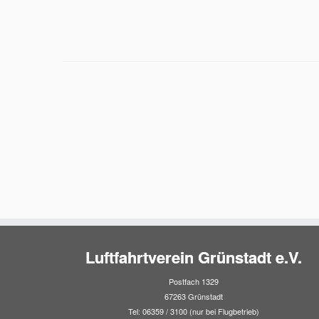
Luftfahrtverein Grünstadt e.V.
Postfach 1329
67263 Grünstadt
Tel: 06359 / 3100 (nur bei Flugbetrieb)