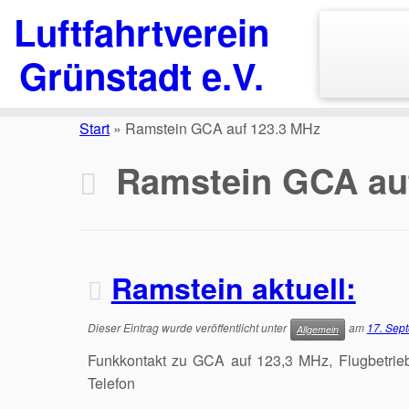
Luftfahrtverein
Grünstadt e.V.
Zum
Inhalt
Start
»
Ramstein GCA auf 123.3 MHz
springen
Ramstein GCA au
Ramstein aktuell:
Dieser Eintrag wurde veröffentlicht unter
am
17. Sep
Allgemein
Funkkontakt zu GCA auf 123,3 MHz, Flugbetrie
Telefon