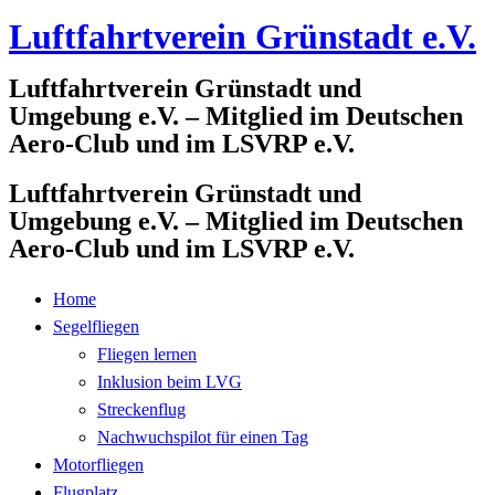
Luftfahrtverein Grünstadt e.V.
Zum
Inhalt
Luftfahrtverein Grünstadt und
springen
Umgebung e.V. – Mitglied im Deutschen
Aero-Club und im LSVRP e.V.
Luftfahrtverein Grünstadt und
Umgebung e.V. – Mitglied im Deutschen
Aero-Club und im LSVRP e.V.
Home
Segelfliegen
Fliegen lernen
Inklusion beim LVG
Streckenflug
Nachwuchspilot für einen Tag
Motorfliegen
Flugplatz