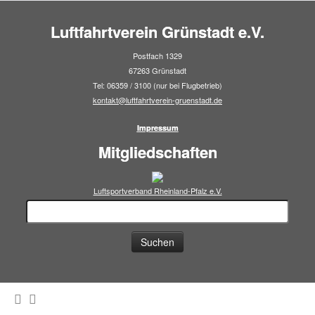
Luftfahrtverein Grünstadt e.V.
Postfach 1329
67263 Grünstadt
Tel: 06359 / 3100 (nur bei Flugbetrieb)
kontakt@luftfahrtverein-gruenstadt.de
Impressum
Mitgliedschaften
Luftsportverband Rheinland-Pfalz e.V.
Suchen
nach: