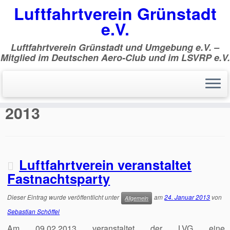
Luftfahrtverein Grünstadt
e.V.
Luftfahrtverein Grünstadt und Umgebung e.V. –
Mitglied im Deutschen Aero-Club und im LSVRP e.V.
Zum
Inhalt
Start
»
2013
»
Januar
»
24.
springen
Tagesarchiv:
24. Januar
2013
Luftfahrtverein veranstaltet
Fastnachtsparty
Dieser Eintrag wurde veröffentlicht unter
am
24. Januar 2013
von
Allgemein
Sebastian Schöffel
Am 09.02.2013 veranstaltet der LVG eine