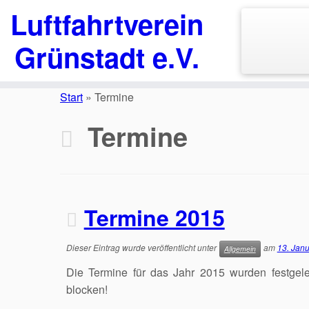
Luftfahrtverein
Grünstadt e.V.
Zum
Inhalt
Start
»
Termine
springen
Termine
Termine 2015
Dieser Eintrag wurde veröffentlicht unter
am
13. Jan
Allgemein
Die Termine für das Jahr 2015 wurden festgeleg
blocken!