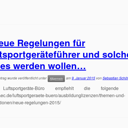
eue Regelungen für
tsportgeräteführer und solch
 es werden wollen…
trag wurde veröffentlicht unter
am
9. Januar 2015
von
Sebastian Schöf
Allgemein
uftsportgeräte-Büro empfiehlt die folgende L
c.de/luftsportgeraete-buero/ausbildunglizenzen/themen-und-
tionen/neue-regelungen-2015/