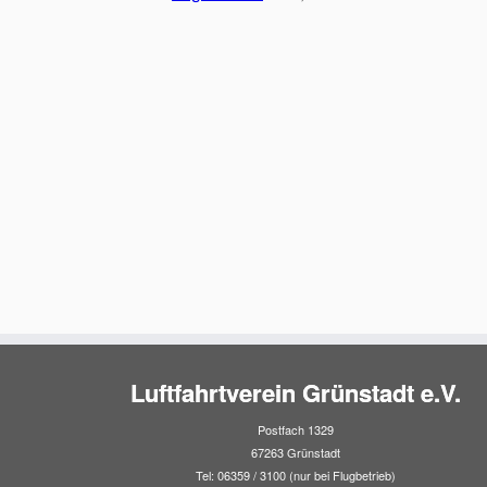
Luftfahrtverein Grünstadt e.V.
Postfach 1329
67263 Grünstadt
Tel: 06359 / 3100 (nur bei Flugbetrieb)