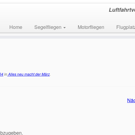
Luftfahrt
Home
Segelfliegen
Motorfliegen
Flugpla
64
in
Alles neu macht der März
.
Nä
abzugeben.