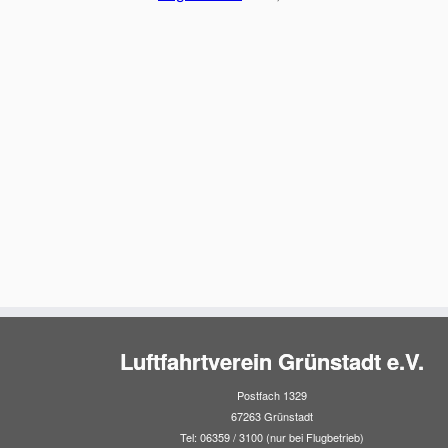
Luftfahrtverein Grünstadt e.V.
Postfach 1329
67263 Grünstadt
Tel: 06359 / 3100 (nur bei Flugbetrieb)