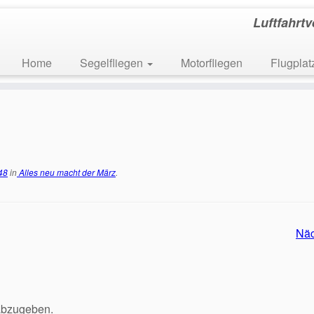
Luftfahrt
Home
Segelfliegen
Motorfliegen
Flugpla
48
in
Alles neu macht der März
.
Nä
abzugeben.