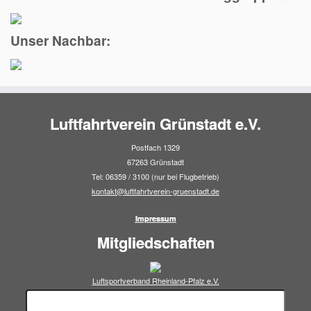
Unser Nachbar:
Luftfahrtverein Grünstadt e.V.
Postfach 1329
67263 Grünstadt
Tel: 06359 / 3100 (nur bei Flugbetrieb)
kontakt@luftfahrtverein-gruenstadt.de
Impressum
Mitgliedschaften
Luftsportverband Rheinland-Pfalz e.V.
Suchen