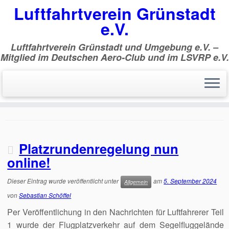
Luftfahrtverein Grünstadt
e.V.
Luftfahrtverein Grünstadt und Umgebung e.V. –
Mitglied im Deutschen Aero-Club und im LSVRP e.V.
Zum
Inhalt
Start
»
2024
springen
Jahresarchiv:
2024
Platzrundenregelung nun
online!
Dieser Eintrag wurde veröffentlicht unter
am
5. September 2024
Allgemein
von
Sebastian Schöffel
Per Veröffentlichung in den Nachrichten für Luftfahrerer Teil
1 wurde der Flugplatzverkehr auf dem Segelfluggelände