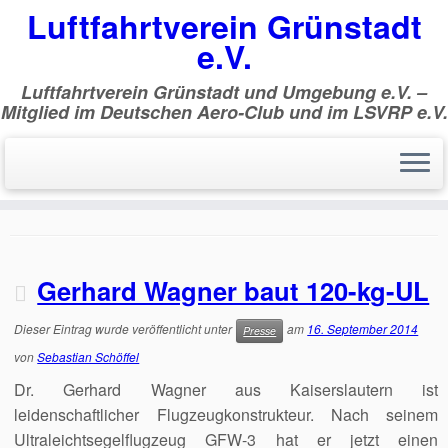
Luftfahrtverein Grünstadt
e.V.
Luftfahrtverein Grünstadt und Umgebung e.V. –
Mitglied im Deutschen Aero-Club und im LSVRP e.V.
Zum
Inhalt
Start
»
GFW-4
springen
GFW-4
Gerhard Wagner baut 120-kg-UL
Dieser Eintrag wurde veröffentlicht unter
am
16. September 2014
Presse
von
Sebastian Schöffel
Dr. Gerhard Wagner aus Kaiserslautern ist
leidenschaftlicher Flugzeugkonstrukteur. Nach seinem
Ultraleichtsegelflugzeug GFW-3 hat er jetzt einen