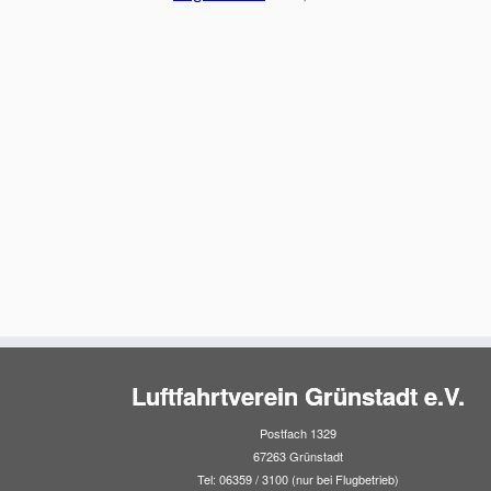
Luftfahrtverein Grünstadt e.V.
Postfach 1329
67263 Grünstadt
Tel: 06359 / 3100 (nur bei Flugbetrieb)