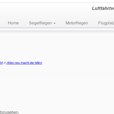
Luftfahrt
Home
Segelfliegen
Motorfliegen
Flugpla
64
in
Alles neu macht der März
.
abzugeben.