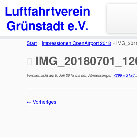
Luftfahrtverein
Grünstadt e.V.
Zum
Inhalt
Start
»
Impressionen OpenAirport 2018
»
IMG_201
springen
IMG_20180701_12
Veröffentlicht am
9. Juli 2018
mit den Abmessungen
7296 × 3136
i
← Vorheriges