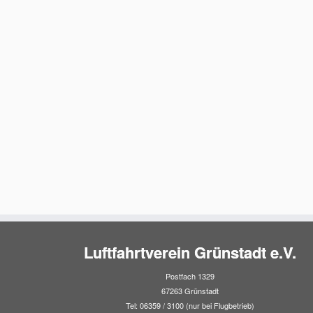
Luftfahrtverein Grünstadt e.V.
Postfach 1329
67263 Grünstadt
Tel: 06359 / 3100 (nur bei Flugbetrieb)