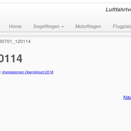
Luftfahrt
Home
Segelfliegen
Motorfliegen
Flugpla
80701_120114
0114
n
Impressionen OpenAirport 2018
.
Nä