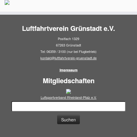
Luftfahrtverein Grünstadt e.V.
Postfach 1329
67263 Grünstadt
Tel: 06359 / 3100 (nur bei Flugbetrieb)
kontakt@luftfahrtverein-gruenstadt.de
Impressum
Mitgliedschaften
Luftsportverband Rheinland-Pfalz e.V.
Suchen
nach: