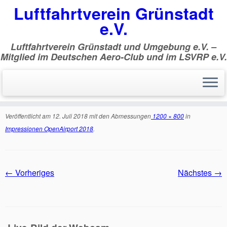
Luftfahrtverein Grünstadt
e.V.
Luftfahrtverein Grünstadt und Umgebung e.V. –
Mitglied im Deutschen Aero-Club und im LSVRP e.V.
Zum
Inhalt
Start
»
Impressionen OpenAirport 2018
»
#00767705#
springen
#00767705#
Veröffentlicht am
12. Juli 2018
mit den Abmessungen
1200 × 800
in
Impressionen OpenAirport 2018
.
← Vorheriges
Nächstes →