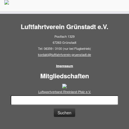
Luftfahrtverein Grünstadt e.V.
Postfach 1329
67263 Grünstadt
Tel: 06359 / 3100 (nur bei Flugbetrieb)
kontakt@luftfahrtverein-gruenstadt.de
Impressum
Mitgliedschaften
Luftsportverband Rheinland-Pfalz e.V.
Suchen
nach: