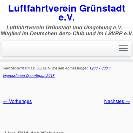
Luftfahrtverein Grünstadt
e.V.
Luftfahrtverein Grünstadt und Umgebung e.V. –
Mitglied im Deutschen Aero-Club und im LSVRP e.V.
Zum
Inhalt
Start
»
Impressionen OpenAirport 2018
»
#00767700#
springen
#00767700#
Veröffentlicht am
12. Juli 2018
mit den Abmessungen
1200 × 800
in
Impressionen OpenAirport 2018
.
← Vorheriges
Nächstes →