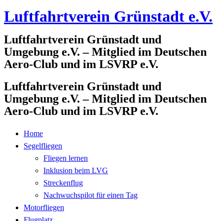
Luftfahrtverein Grünstadt e.V.
Zum
Inhalt
Luftfahrtverein Grünstadt und
springen
Umgebung e.V. – Mitglied im Deutschen
Aero-Club und im LSVRP e.V.
Luftfahrtverein Grünstadt und
Umgebung e.V. – Mitglied im Deutschen
Aero-Club und im LSVRP e.V.
Home
Segelfliegen
Fliegen lernen
Inklusion beim LVG
Streckenflug
Nachwuchspilot für einen Tag
Motorfliegen
Flugplatz